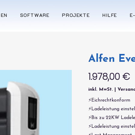
GEN
SOFTWARE
PROJEKTE
HILFE
E
Alfen Eve
1.978,00 €
inkl. MwSt. | Versand
⚡Eichrechtkonform
⚡Ladeleistung einstel
⚡Bis zu 22KW Ladele
⚡Ladeleistung einstel