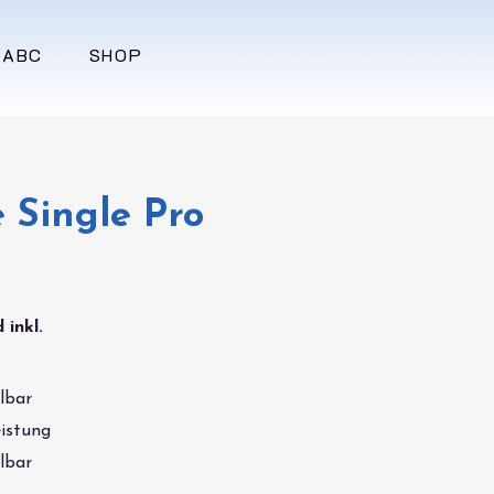
-ABC
SHOP
 Single Pro
 inkl.
lbar
istung
lbar