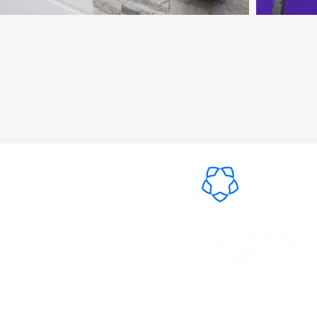
utschland Partner von:
lzes Gründungsmitglied von: