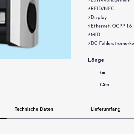
⚡Last-Management
⚡RFID/NFC
⚡Display
⚡Ethernet, OCPP 1.6
⚡MID
⚡DC Fehlerstromerk
Länge
4m
7.5m
Technische Daten
Lieferumfang