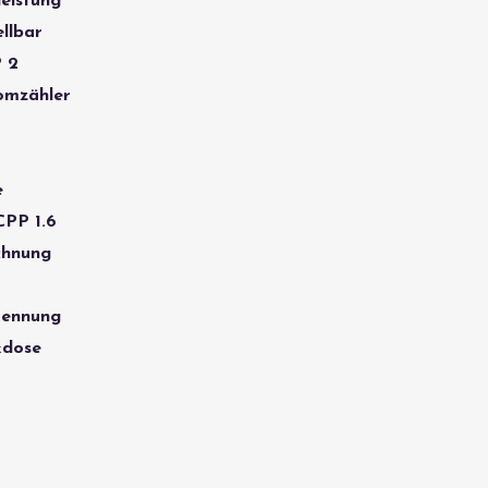
eistung
ellbar
 2
omzähler
e
PP 1.6
chnung
kennung
kdose