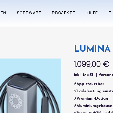
GEN
SOFTWARE
PROJEKTE
HILFE
E
LUMINA 
1.099,00 €
inkl. MwSt. | Versand
⚡App-steuerbar
⚡Ladeleistung einst
⚡Premium-Design
⚡Aluminiumgehäuse