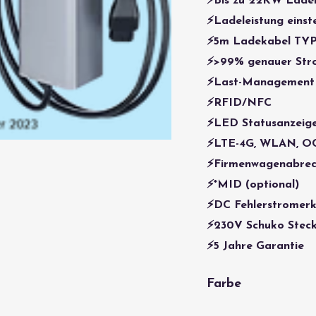
⚡Bis zu 22KW Ladel
⚡Ladeleistung einst
⚡5m Ladekabel TYP
⚡>99% genauer Str
⚡Last-Management
⚡RFID/NFC
⚡LED Statusanzeig
⚡LTE-4G, WLAN, OC
⚡Firmenwagenabre
⚡*MID (optional)
⚡DC Fehlerstromer
⚡230V Schuko Stec
⚡5 Jahre Garantie
Farbe