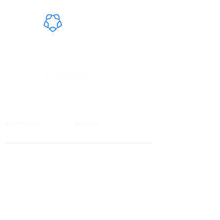
Wir sind stolzes Gründungsmitglied von:
Rechtliches
Service
AGB
Info-Portal
Impressum
Zahlung & Versand
Kontakt
Datenschutz
Widerrufsbelehrung & Widerrufsformular